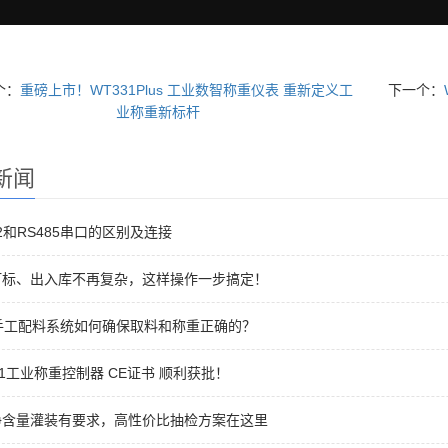
个：
重磅上市！WT331Plus 工业数智称重仪表 重新定义工
下一个：
业称重新标杆
新闻
32和RS485串口的区别及连接
打标、出入库不再复杂，这样操作一步搞定！
手工配料系统如何确保取料和称重正确的？
31工业称重控制器 CE证书 顺利获批！
净含量灌装有要求，高性价比抽检方案在这里