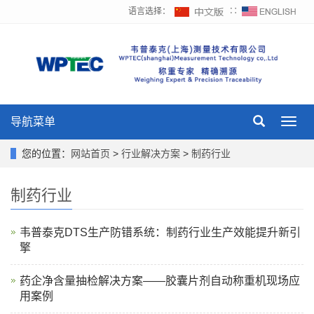
语言选择：
∷
导航菜单
Toggl
navig
您的位置：
网站首页
>
行业解决方案
>
制药行业
制药行业
韦普泰克DTS生产防错系统：制药行业生产效能提升新引
擎
药企净含量抽检解决方案——胶囊片剂自动称重机现场应
用案例