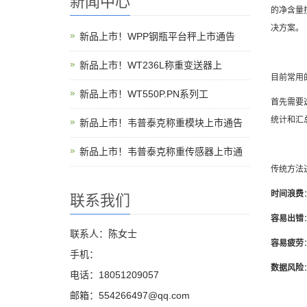
新闻中心
的净含量
决方案。
新品上市！WPP钢瓶平台秤上市通告
新品上市！WT236L称重变送器上
目前常用
新品上市！WT550P.PN系列工
首先需要
统计和汇
新品上市！韦普泰克称重模块上市通告
新品上市！韦普泰克称重传感器上市通
传统方法
时间浪费
联系我们
容易出错
联系人：陈女士
容易疲劳
手机：
数据风险
电话：18051209057
邮箱：554266497@qq.com