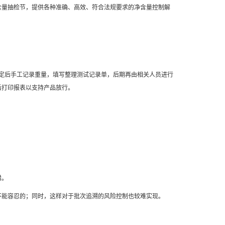
含量抽检节，提供各种准确、高效、符合法规要求的净含量控制解
稳定后手工记录重量，填写整理测试记录单，后期再由相关人员进行
后打印报表以支持产品放行。
。
错。
不能容忍的；同时，这样对于批次追溯的风险控制也较难实现。