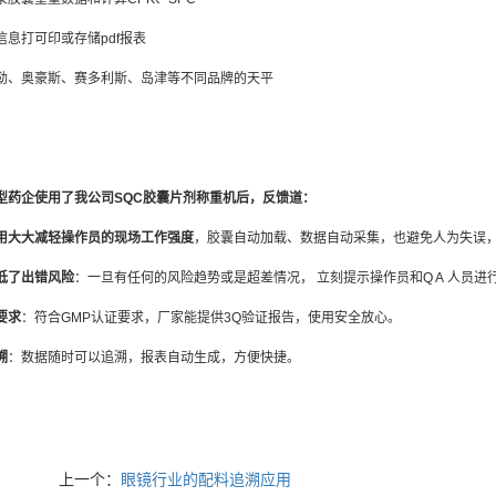
信息打可印或存储pdf报表
勒、奥豪斯、赛多利斯、岛津等不同品牌的天平
型药企使用了我公司SQC胶囊片剂称重机后，反馈道：
用大大减轻操作员的现场工作强度
，胶囊自动加载、数据自动采集，也避免人为失误
低了出错风险
：一旦有任何的风险趋势或是超差情况， 立刻提示操作员和Q A 人员
要求
：符合GMP认证要求，厂家能提供3Q验证报告，使用安全放心。
溯
：数据随时可以追溯，报表自动生成，方便快捷。
上一个：
眼镜行业的配料追溯应用