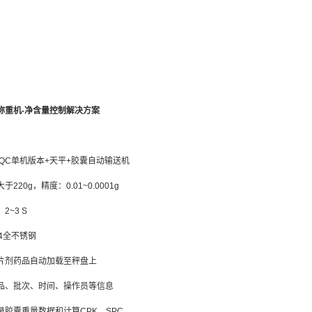
称重机-净含量控制解决方案
-SQC单机版本+天平+胶囊自动输送机
220g，精度：0.01~0.0001g
2~3 S
4全不锈钢
片剂药品自动加载至秤盘上
品、批次、时间、操作员等信息
录胶囊重量数据和计算CPK、SPC