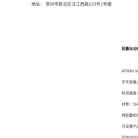
地址： 常州市新北区汉江西路123号1号楼
胶囊自动
WT890
天平容量大于
检测速度：
材质：30
将胶囊和
可设置产
可自动记