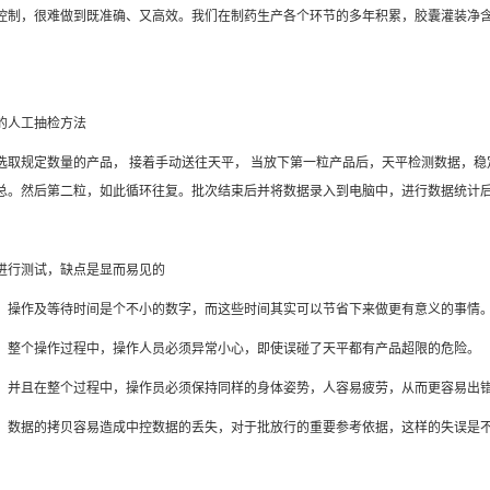
控制，很难做到既准确、又高效。我们在制药生产各个环节的多年积累，胶囊灌装净
的人工抽检方法
选取规定数量的产品， 接着手动送往天平， 当放下第一粒产品后，天平检测数据，
总。然后第二粒，如此循环往复。批次结束后并将数据录入到电脑中，进行数据统计
进行测试，缺点是显而易见的
：操作及等待时间是个不小的数字，而这些时间其实可以节省下来做更有意义的事情
：整个操作过程中，操作人员必须异常小心，即使误碰了天平都有产品超限的危险。
：并且在整个过程中，操作员必须保持同样的身体姿势，人容易疲劳，从而更容易出
：数据的拷贝容易造成中控数据的丢失，对于批放行的重要参考依据，这样的失误是